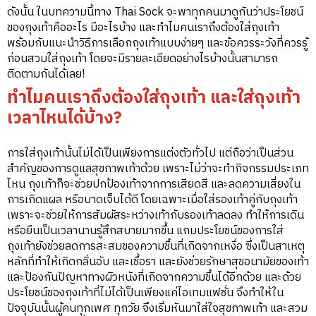
ดังนั้น ในบทความนี้ทาง Thai Sock จะพาทุกคนมาดูกันว่าประโยชน์
ของถุงเท้าคืออะไร มีอะไรบ้าง และทำไมคนเราถึงต้องใส่ถุงเท้า
พร้อมกับแนะนำวิธีการเลือกถุงเท้าแบบง่ายๆ และข้อควรระวังที่ควรรู้
ก่อนสวมใส่ถุงเท้า โดยจะมีรายละเอียดอย่างไรบ้างนั้นสามารถ
ติดตามกันได้เลย!
ทำไมคนเราถึงต้องใส่ถุงเท้า และใส่ถุงเท้า
เวลาไหนได้บ้าง?
การใส่ถุงเท้านั้นไม่ได้เป็นเพียงการแต่งตัวทั่วไป แต่ถือว่าเป็นส่วน
สำคัญของการดูแลสุขภาพเท้าด้วย เพราะไม่ว่าจะทำกิจกรรมประเภท
ไหน ถุงเท้าก็จะช่วยปกป้องเท้าจากการเสียดสี และลดความเสี่ยงใน
การเกิดแผล หรือบาดเจ็บได้ดี โดยเฉพาะเมื่อใส่รองเท้าคู่กับถุงเท้า
เพราะจะช่วยให้การสัมผัสระหว่างเท้ากับรองเท้าลดลง ทำให้การเดิน
หรือยืนเป็นเวลานานรู้สึกสบายมากขึ้น แถมประโยชน์ของการใส่
ถุงเท้ายังช่วยลดการสะสมของความชื้นที่เกิดจากเหงื่อ ซึ่งเป็นสาเหตุ
หลักที่ทำให้เกิดกลิ่นอับ และเชื้อรา และยังช่วยรักษาสุขอนามัยของเท้า
และป้องกันปัญหาทางผิวหนังที่เกิดจากความชื้นได้อีกด้วย และด้วย
ประโยชน์ของถุงเท้าที่ไม่ได้เป็นเพียงแค่ไอเทมแฟชั่น จึงทำให้ใน
ปัจจุบันนั้นผู้คนทุกเพศ ทุกวัย จึงเริ่มหันมาใส่ใจสุขภาพเท้า และสวม