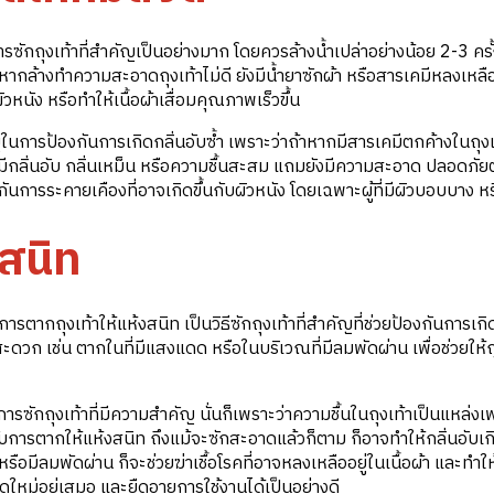
กถุงเท้าที่สำคัญเป็นอย่างมาก โดยควรล้างน้ำเปล่าอย่างน้อย 2-3 ครั้ง 
ากล้างทำความสะอาดถุงเท้าไม่ดี ยังมีน้ำยาซักผ้า หรือสารเคมีหลงเหลือ
หนัง หรือทำให้เนื้อผ้าเสื่อมคุณภาพเร็วขึ้น
ในการป้องกันการเกิดกลิ่นอับซ้ำ เพราะว่าถ้าหากมีสารเคมีตกค้างในถุงเ
ท้ามีกลิ่นอับ กลิ่นเหม็น หรือความชื้นสะสม แถมยังมีความสะอาด ปลอดภัย
ารระคายเคืองที่อาจเกิดขึ้นกับผิวหนัง โดยเฉพาะผู้ที่มีผิวบอบบาง หร
งสนิท
รตากถุงเท้าให้แห้งสนิท เป็นวิธีซักถุงเท้าที่สำคัญที่ช่วยป้องกันการเกิ
ทสะดวก เช่น ตากในที่มีแสงแดด หรือในบริเวณที่มีลมพัดผ่าน เพื่อช่วยให้ถ
ซักถุงเท้าที่มีความสำคัญ นั่นก็เพราะว่าความชื้นในถุงเท้าเป็นแหล่งเพ
ได้รับการตากให้แห้งสนิท ถึงแม้จะซักสะอาดแล้วก็ตาม ก็อาจทำให้กลิ่นอับเกิ
รือมีลมพัดผ่าน ก็จะช่วยฆ่าเชื้อโรคที่อาจหลงเหลืออยู่ในเนื้อผ้า และทำให้
ูใหม่อยู่เสมอ และยืดอายุการใช้งานได้เป็นอย่างดี