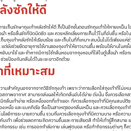
ังซักให้ดี
รเก็บรักษาถุงเท้าหลังซักให้ดี ก็เป็นอีกขั้นตอนซักถุงเท้าให้หายเหม็น
ผ้า หรือลิ้นชักที่ปิดมิดชิด และควรหลีกเลี่ยงการเก็บไว้ในที่อับชื้น หรือใ
รเก็บถุงเท้าหลังซักให้เรียบร้อย และเก็บในที่ที่เหมาะสมนั้นไม่ได้เพียงแค่ช
้น แต่ยังช่วยยืดอายุการใช้งานของถุงเท้าให้ยาวนานขึ้น พร้อมใช้งานในครั้
่หยิบมาใช้ และถ้าหากมีการใช้กลิ่นหอมจากถุงหอมที่ใส่ในตู้เสื้อผ้า หรือก
และช่วยป้องกันกลิ่นได้ในระยะยาวอีกด้วย
้าที่เหมาะสม
้ความสำคัญนอกจากจากวิธีซักถุงเท้า เพราะว่าการเลือกใส่ถุงเท้าที่ไม่เ
รือสภาพอากาศ สามารถส่งผลให้เกิดกลิ่นอับได้ง่าย ดังนั้น จึงควรเลือกส
ีกลิ่นเท้าง่าย หรือเหงื่อออกที่เท้าเยอะ ที่ควรเลือกถุงเท้าที่มีคุณสมบัติ
เหงื่อ และแบคทีเรีย ซึ่งเป็นสาเหตุของกลิ่นเหม็น และควรเลือกถุงเท้าท
มีเทคโนโลยีการระบายความชื้น รวมถึงควรเลือกถุงเท้าที่มีความบาง หรือคว
บเท้า เพื่อช่วยลดการเกิดความชื้นและการเสียดสี ทำให้เท้ารู้สึกสบาย
ทำกิจกรรม เช่น การออกกำลังกาย เล่นฟุตบอล หรือทำกิจกรรมต่างๆ ก็ค