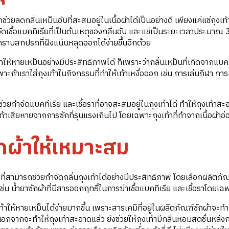
ถช่วยลดกลิ่นเหม็นอับที่สะสมอยู่ในเนื้อผ้าได้เป็นอย่างดี เพียงแค่แช่ถุงเท
ำจัดเชื้อแบคทีเรียที่เป็นต้นเหตุของกลิ่นอับ และแช่เป็นระยะเวลาประมาณ 
้คราบสกปรกที่ฝังแน่นหลุดออกได้ง่ายขึ้นอีกด้วย
าให้หายเหม็นอย่างมีประสิทธิภาพได้ ก็เพราะว่ากลิ่นเหม็นที่เกิดจากแบคที
ะถ้าเราใส่ถุงเท้าในกิจกรรมที่ทำให้เท้าเหงื่อออก เช่น การเล่นกีฬา กา
ะช่วยกำจัดแบคทีเรีย และเชื้อราที่อาจสะสมอยู่ในถุงเท้าได้ ทำให้ถุงเท้าส
ถุงเท้าเสียหายจากการซักที่รุนแรงเกินไป โดยเฉพาะถุงเท้าที่ทำจากเนื้อผ้าอ่
ักผ้าให้เหมาะสม
ที่สามารถช่วยกำจัดกลิ่นถุงเท้าได้อย่างมีประสิทธิภาพ โดยเลือกผลิตภัณฑ
่น น้ำยาซักผ้าที่มีสารออกฤทธิ์ในการฆ่าเชื้อแบคทีเรีย และเชื้อราโดยเฉ
้าให้หายเหม็นได้ง่ายมากขึ้น เพราะสารเคมีที่อยู่ในผลิตภัณฑ์ซักผ้าจะทำห
 นอกจากจะทำให้ถุงเท้าสะอาดแล้ว ยังช่วยให้ถุงเท้ามีกลิ่นหอมสดชื่นหลัง