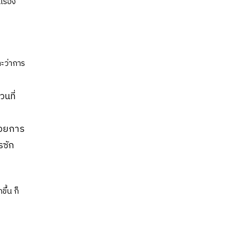
รื่อง
าะว่าการ
วนที่
ด้วยการ
รซัก
ึ้น ก็