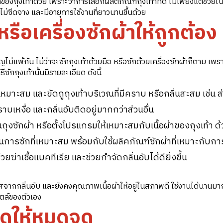
งถุงเท้าด้วย เพราะว่าการเลือกผลิตภัณฑ์ถุงเท้าที่ดี ไม่เพียงแต่ช่วยในเ
 สีไม่ซีดจาง และมีอายุการใช้งานที่ยาวนานขึ้นด้วย
 หรือเครื่องซักผ้าให้ถูกต้อง
คัญไม่แพ้กัน ไม่ว่าจะซักถุงเท้าด้วยมือ หรือซักด้วยเครื่องซักผ้าก็ตาม เพร
ีซักถุงเท้านั้นมีรายละเอียด ดังนี้
เหมาะสม และขัดถูถุงเท้าบริเวณที่มีคราบ หรือกลิ่นสะสม เช่น ส่
ราบเหงื่อ และกลิ่นอับติดอยู่มากกว่าส่วนอื่น
นถุงซักผ้า หรือตั้งโปรแกรมให้เหมาะสมกับเนื้อผ้าของถุงเท้า 
ในการซักที่เหมาะสม พร้อมกับใช้ผลิคภัณฑ์ซักผ้าที่เหมาะกับกา
ยฆ่าเชื้อแบคทีเรีย และช่วยกำจัดกลิ่นอับได้ดียิ่งขึ้น
จากกลิ่นอับ และยังคงคุณภาพเนื้อผ้าให้อยู่ในสภาพดี ใช้งานได้นานมากข
ไตล์ของตัวเอง
าดให้หมดจด