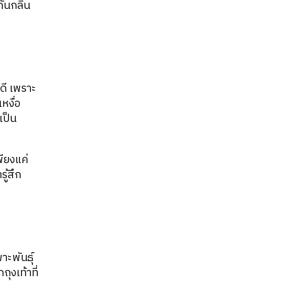
ันกลิ่น
งดี เพราะ
หงื่อ
เป็น
พียงแค่
ู้สึก
าะพันธุ์
ถุงเท้าที่