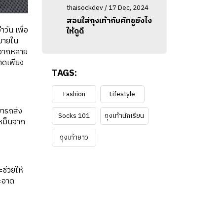
thaisockdev / 17 Dec, 2024
สอนใส่ถุงเท้ากับคัทชูยังไง
วัน เพื่อ
ให้ดูดี
สบายใน
ด้จากหลาย
อาดเพียง
TAGS:
Fashion
Lifestyle
มารถส่ง
Socks 101
ถุงเท้านักเรียน
เหม็นจาก
ถุงเท้ายาว
ะช่วยให้
สะอาด