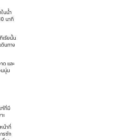
้าในน้ำ
30 นาที
เรียนั้น
รเดินทาง
ะอาด และ
อนนุ่ม
์ที่มี
พาะ
น้าที่
การซัก