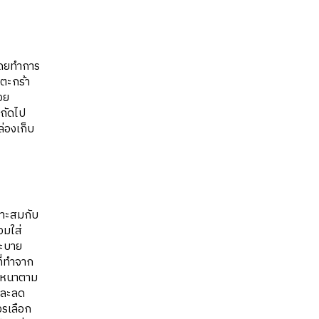
 โดยทำการ
นตะกร้า
่วย
งถัดไป
ล่องเก็บ
หมาะสมกับ
วมใส่
ระบาย
ี่ทำจาก
ามหนาตาม
 และลด
วรเลือก