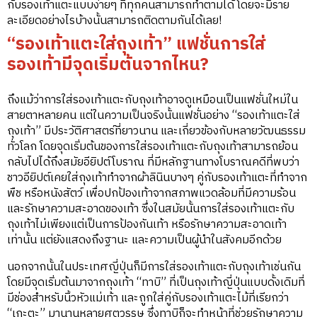
กับรองเท้าแตะแบบง่ายๆ ที่ทุกคนสามารถทำตามได้ โดยจะมีราย
ละเอียดอย่างไรบ้างนั้นสามารถติดตามกันได้เลย!
“รองเท้าแตะใส่ถุงเท้า” แฟชั่นการใส่
รองเท้ามีจุดเริ่มต้นจากไหน?
ถึงแม้ว่าการใส่รองเท้าแตะกับถุงเท้าอาจดูเหมือนเป็นแฟชั่นใหม่ใน
สายตาหลายคน แต่ในความเป็นจริงนั้นแฟชั่นอย่าง “รองเท้าแตะใส่
ถุงเท้า” มีประวัติศาสตร์ที่ยาวนาน และเกี่ยวข้องกับหลายวัฒนธรรม
ทั่วโลก โดยจุดเริ่มต้นของการใส่รองเท้าแตะกับถุงเท้าสามารถย้อน
กลับไปได้ถึงสมัยอียิปต์โบราณ ที่มีหลักฐานทางโบราณคดีที่พบว่า
ชาวอียิปต์เคยใส่ถุงเท้าทำจากผ้าลินินบางๆ คู่กับรองเท้าแตะที่ทำจาก
พืช หรือหนังสัตว์ เพื่อปกป้องเท้าจากสภาพแวดล้อมที่มีความร้อน
และรักษาความสะอาดของเท้า ซึ่งในสมัยนั้นการใส่รองเท้าแตะกับ
ถุงเท้าไม่เพียงแต่เป็นการป้องกันเท้า หรือรักษาความสะอาดเท้า
เท่านั้น แต่ยังแสดงถึงฐานะ และความเป็นผู้นำในสังคมอีกด้วย
นอกจากนั้นในประเทศญี่ปุ่นก็มีการใส่รองเท้าแตะกับถุงเท้าเช่นกัน
โดยมีจุดเริ่มต้นมาจากถุงเท้า “ทาบิ” ที่เป็นถุงเท้าญี่ปุ่นแบบดั้งเดิมที่
มีช่องสำหรับนิ้วหัวแม่เท้า และถูกใส่คู่กับรองเท้าแตะไม้ที่เรียกว่า
“เกะตะ” มานานหลายศตวรรษ ซึ่งทาบิก็จะทำหน้าที่ช่วยรักษาความ