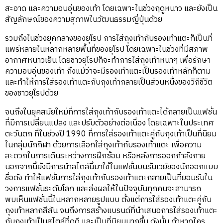
สะอาด และความอบอุ่นของเท้า โดยเฉพาะในช่วงฤดูหนาว และยังเป็น
สัญลักษณ์ของความสุภาพในวัฒนธรรมญี่ปุ่นด้วย
รวมถึงในช่วงยุคกลางของยุโรป การใส่ถุงเท้ากับรองเท้าแตะก็เป็นที่
แพร่หลายในหลากหลายพื้นที่ของยุโรป โดยเฉพาะในช่วงที่มีสภาพ
อากาศหนาวเย็น โดยชาวยุโรปก็จะทำการใส่ถุงเท้าหนาๆ เพื่อรักษา
ความอบอุ่นของเท้า ถึงแม้ว่าจะมีรองเท้าแตะเป็นรองเท้าหลักก็ตาม
และทำให้การใส่รองเท้าแตะกับถุงเท้ากลายเป็นส่วนหนึ่งของวิถีชีวิต
ของชาวยุโรปด้วย
จนถึงในยุคสมัยใหม่ที่การใส่ถุงเท้ากับรองเท้าแตะได้กลายเป็นแฟชั่น
ที่มีการเปลี่ยนแปลง และปรับตัวอย่างต่อเนื่อง โดยเฉพาะในประเทศ
ตะวันตก ที่ในช่วงปี 1990 ที่การใส่รองเท้าแตะคู่กับถุงเท้าเป็นที่นิยม
ในกลุ่มนักกีฬา ด้วยการเลือกใส่ถุงเท้ากับรองเท้าแตะ เพื่อความ
สะดวกในการเดินระหว่างการฝึกซ้อม หรือหลังการออกกำลังกาย
นอกจากนี้ยังมีการนำสไตล์นี้มาใช้ในแฟชั่นบนรันเวย์ของนักออกแบบ
ชื่อดัง ทำให้แฟชั่นการใส่ถุงเท้ากับรองเท้าแตะกลายเป็นที่ยอมรับใน
วงการแฟชั่นระดับโลก และส่งผลให้ในปัจจุบันทุกคนจะสามารถ
พบเห็นแฟชั่นนี้ในหลากหลายรูปแบบ ตั้งแต่การใส่รองเท้าแตะคู่กับ
ถุงเท้าหลากสีสัน จนถึงการสร้างแบรนด์ที่นำเสนอการใส่รองเท้าแตะ
กับถุงเท้าเป็นสไตล์ที่ดูดี และเป็นที่นิยมมากขึ้น ดังนั้น ถ้าหากใคร