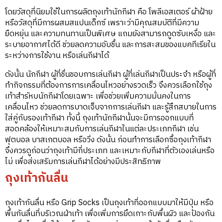
โดยวัสดุที่นิยมใช้ในการผลิตถุงเท้านักกีฬา คือ โพลีเอสเตอร์ ผ้าฝ้าย
หรือวัสดุที่มีการผสมสแปนเด็กซ์ เพราะว่ามีคุณสมบัติที่มีความ
ยืดหยุ่น และความทนทานเป็นพิเศษ แถมยังสามารถดูดซับเหงื่อ และ
ระบายอากาศได้ดี ช่วยลดความอับชื้น และการสะสมของแบคทีเรียใน
ระหว่างการใช้งาน หรือเล่นกีฬาได้
ดังนั้น นักกีฬา ผู้ที่ชื่นชอบการเล่นกีฬา ผู้ที่เล่นกีฬาเป็นประจำ หรือผู้ที่
ทำกิจกรรมที่ต้องการการเคลื่อนไหวอย่างรวดเร็ว จึงควรเลือกใช้ถุง
เท้าสำรัหบนักกีฬาโดยเฉพาะ เพื่อช่วยเพิ่มความมั่นคงในการ
เคลื่อนไหว ช่วยลดการบาดเจ็บจากการเล่นกีฬา และรู้สึกสบายในการ
ใส่คู่กับรองเท้ากีฬา ทั้งนี้ ถุงเท้านักกีฬานั้นจะมีการออกแบบที่
สอดคล้องให้เหมาะสมกับการเล่นกีฬาในแต่ละประเภทกีฬา เช่น
ฟุตบอล บาสเกตบอล หรือวิ่ง ดังนั้น ก่อนทำการเลือกซื้อถุงเท้ากีฬา
จึงควรดูก่อนว่าถุงเท้ามีกี่ประเภท และเหมาะกับกีฬาที่ตัวเองเล่นหรือ
ไม่ เพื่อส่งเสริมการเล่นกีฬาได้อย่างมีประสิทธิภาพ
ถุงเท้ากันลื่น
ถุงเท้ากันลื่น หรือ Grip Socks เป็นถุงเท้าที่ออกแบบมาให้มีปุ่ม หรือ
พื้นกันลื่นที่บริเวณฝ่าเท้า เพื่อเพิ่มการยึดเกาะกับพื้นผิว และป้องกัน