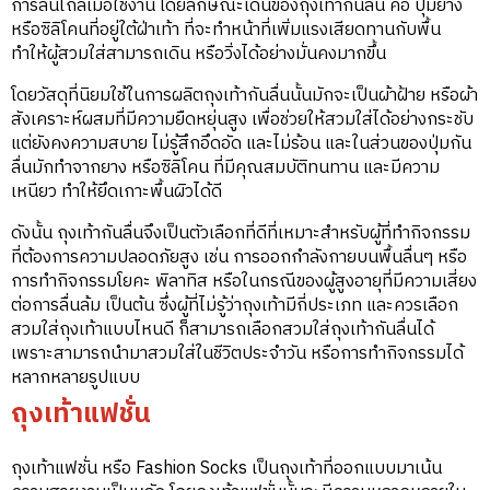
การลื่นไถลเมื่อใช้งาน โดยลักษณะเด่นของถุงเท้ากันลื่น คือ ปุ่มยาง
หรือซิลิโคนที่อยู่ใต้ฝ่าเท้า ที่จะทำหน้าที่เพิ่มแรงเสียดทานกับพื้น
ทำให้ผู้สวมใส่สามารถเดิน หรือวิ่งได้อย่างมั่นคงมากขึ้น
โดยวัสดุที่นิยมใช้ในการผลิตถุงเท้ากันลื่นนั้นมักจะเป็นผ้าฝ้าย หรือผ้า
สังเคราะห์ผสมที่มีความยืดหยุ่นสูง เพื่อช่วยให้สวมใส่ได้อย่างกระชับ
แต่ยังคงความสบาย ไม่รู้สึกอึดอัด และไม่ร้อน และในส่วนของปุ่มกัน
ลื่นมักทำจากยาง หรือซิลิโคน ที่มีคุณสมบัติทนทาน และมีความ
เหนียว ทำให้ยึดเกาะพื้นผิวได้ดี
ดังนั้น ถุงเท้ากันลื่นจึงเป็นตัวเลือกที่ดีที่เหมาะสำหรับผู้ที่ทำกิจกรรม
ที่ต้องการความปลอดภัยสูง เช่น การออกกำลังกายบนพื้นลื่นๆ หรือ
การทำกิจกรรมโยคะ พิลาทิส หรือในกรณีของผู้สูงอายุที่มีความเสี่ยง
ต่อการลื่นล้ม เป็นต้น ซึ่งผู้ที่ไม่รู้ว่าถุงเท้ามีกี่ประเภท และควรเลือก
สวมใส่ถุงเท้าแบบไหนดี ก็สามารถเลือกสวมใส่ถุงเท้ากันลื่นได้
เพราะสามารถนำมาสวมใส่ในชีวิตประจำวัน หรือการทำกิจกรรมได้
หลากหลายรูปแบบ
ถุงเท้าแฟชั่น
ถุงเท้าแฟชั่น หรือ Fashion Socks เป็นถุงเท้าที่ออกแบบมาเน้น