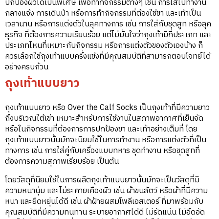
ปกป้องผิวได้เป็นพิเศษ เพื่อทำกิจกรรมต่างๆ เช่น การใส่ไปทำงาน
กลางแจ้ง การเดินป่า หรือการทำกิจกรรมที่ต้องใช้ขา และเท้าเป็น
เวลานาน หรือการแต่งตัวในลุคทางการ เช่น การใส่กับชุดสูท หรือลุค
ธุรกิจ ที่ต้องการความเรียบร้อย แต่ไม่มั่นใจว่าถุงเท้ามีกี่ประเภท และ
ประเภทไหนที่เหมาะกับกิจกรรม หรือการแต่งตัวของตัวเองบ้าง ก็
ควรเลือกใช้ถุงเท้าแบบครึ่งแข้งที่มีคุณสมบัติที่สามารถตอบโจทย์ได้
อย่างครบถ้วน
ถุงเท้าแบบยาว
ถุงเท้าแบบยาว หรือ Over the Calf Socks เป็นถุงเท้าที่มีความยาว
ถึงบริเวณใต้เข่า เหมาะสำหรับการใช้งานในสภาพอากาศที่เย็นจัด
หรือในกิจกรรมที่ต้องการการปกป้องขา และเท้าอย่างเต็มที่ โดย
ถุงเท้าแบบยาวนั้นมักจะนิยมใช้ในการทำงาน หรือการแต่งตัวที่เป็น
ทางการ เช่น การใส่คู่กับเครื่องแบบทหาร ชุดทำงาน หรือชุดสูทที่
ต้องการความสุภาพเรียบร้อย เป็นต้น
โดยวัสดุที่นิยมใช้ในการผลิตถุงเท้าแบบยาวนั้นมักจะเป็นวัสดุที่มี
ความหนานุ่ม และไม่ระคายเคืองผิว เช่น ผ้าขนสัตว์ หรือผ้าที่มีความ
หนา และยืดหยุ่นได้ดี เช่น ผ้าฝ้ายผสมโพลีเอสเตอร์ ที่มาพร้อมกับ
คุณสมบัติที่มีความทนทาน ระบายอากาศได้ดี ไม่รัดแน่น ไม่อึดอัด