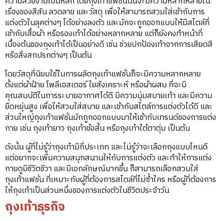
ความสวยงามเป็นหลัก โดยถุงเท้าแฟชั่นนั้นจะมีความหลากหลายใน
เรื่องของสีสัน ลวดลาย และวัสดุ เพื่อให้สามารถสวมใส่เข้ากับการ
แต่งตัวในลุคต่างๆ ได้อย่างลงตัว และมักจะถูกออกแบบให้มีสไตล์ที่
เข้ากับเสื้อผ้า หรือรองเท้าได้อย่างหลากหลาย แต่ก็ยังคงทำหน้าที่
เบื้องต้นของถุงเท้าได้เป็นอย่างดี เช่น ช่วยปกป้องเท้าจากการเสียดสี
หรือสิ่งสกปรกต่างๆ เป็นต้น
โดยวัสดุที่นิยมใช้ในการผลิตถุงเท้าแฟชั่นก็จะมีความหลากหลาย
ตั้งแต่ผ้าฝ้าย โพลีเอสเตอร์ ใยสังเคราะห์ หรือผ้าผสม ที่จะมี
คุณสมบัติในการระบายอากาศได้ดี มีความนุ่มสบายเท้า และมีความ
ยืดหยุ่นสูง เพื่อให้สวมใส่สบาย และเข้ากับสไตล์การแต่งตัวได้ดี และ
ส่วนใหญ่ถุงเท้าแฟชั่นมักถูกออกแบบมาให้เข้ากับเทรนด์ของการแต่ง
กาย เช่น ถุงเท้ายาว ถุงเท้าข้อสั้น หรือถุงเท้าใต้ตาตุ่ม เป็นต้น
ดังนั้น ผู้ที่ไม่รู้ว่าถุงเท้ามีกี่ประเภท และไม่รู้ว่าจะเลือกถุงแบบไหนดี
แต่อยากจะเพิ่มความสนุกสนานให้กับการแต่งตัว และทำให้การแต่ง
กายดูมีชีวิตชีวา และมีเอกลักษณ์มากขึ้น ก็สามารถเลือกสวมใส่
ถุงเท้าแฟชั่น ที่เหมาะกับผู้ที่ต้องการสไตล์ที่ไม่ซ้ำใคร หรือผู้ที่ต้องการ
ให้ถุงเท้าเป็นส่วนหนึ่งของการแต่งตัวในชีวิตประจำวัน
ถุงเท้าธุรกิจ