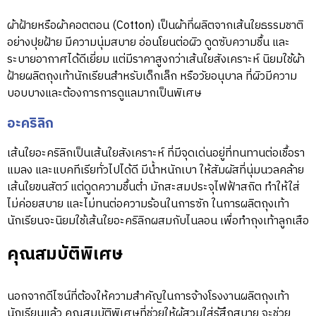
ผ้าฝ้ายหรือผ้าคอตตอน (Cotton) เป็นผ้าที่ผลิตจากเส้นใยธรรมชาติ
อย่างปุยฝ้าย มีความนุ่มสบาย อ่อนโยนต่อผิว ดูดซับความชื้น และ
ระบายอากาศได้ดีเยี่ยม แต่มีราคาสูงกว่าเส้นใยสังเคราะห์ นิยมใช้ผ้า
ฝ้ายผลิตถุงเท้านักเรียนสำหรับเด็กเล็ก หรือวัยอนุบาล ที่ผิวมีความ
บอบบางและต้องการการดูแลมากเป็นพิเศษ
อะคริลิก
เส้นใยอะคริลิกเป็นเส้นใยสังเคราะห์ ที่มีจุดเด่นอยู่ที่ทนทานต่อเชื้อรา
แมลง และแบคทีเรียทั่วไปได้ดี มีน้ำหนักเบา ให้สัมผัสที่นุ่มนวลคล้าย
เส้นใยขนสัตว์ แต่ดูดความชื้นต่ำ มักสะสมประจุไฟฟ้าสถิต ทำให้ใส่
ไม่ค่อยสบาย และไม่ทนต่อความร้อนในการซัก ในการผลิตถุงเท้า
นักเรียนจะนิยมใช้เส้นใยอะคริลิกผสมกับไนลอน เพื่อทำถุงเท้าลูกเสือ
คุณสมบัติพิเศษ
นอกจากดีไซน์ที่ต้องให้ความสำคัญในการจ้างโรงงานผลิตถุงเท้า
นักเรียนแล้ว คุณสมบัติพิเศษที่ช่วยให้ผู้สวมใส่รู้สึกสบาย จะช่วย