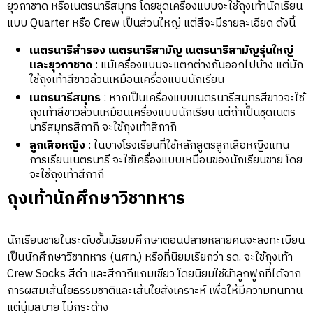
ยุวกาชาด หรือเนตรนารีสมุทร โดยชุดเครื่องแบบจะใช้ถุงเท้านักเรียน
แบบ Quarter หรือ Crew เป็นส่วนใหญ่ แต่สีจะมีรายละเอียด ดังนี้
เนตรนารีสำรอง เนตรนารีสามัญ เนตรนารีสามัญรุ่นใหญ่
และยุวกาชาด
: แม้เครื่องแบบจะแตกต่างกันออกไปบ้าง แต่มัก
ใช้ถุงเท้าสีขาวล้วนเหมือนเครื่องแบบนักเรียน
เนตรนารีสมุทร
: หากเป็นเครื่องแบบเนตรนารีสมุทรสีขาวจะใช้
ถุงเท้าสีขาวล้วนเหมือนเครื่องแบบนักเรียน แต่ถ้าเป็นชุดเนตร
นารีสมุทรสีกากี จะใช้ถุงเท้าสีกากี
ลูกเสือหญิง
: ในบางโรงเรียนที่ใช้หลักสูตรลูกเสือหญิงแทน
การเรียนเนตรนารี จะใช้เครื่องแบบเหมือนของนักเรียนชาย โดย
จะใช้ถุงเท้าสีกากี
ถุงเท้านักศึกษาวิชาทหาร
นักเรียนชายในระดับชั้นมัธยมศึกษาตอนปลายหลายคนจะลงทะเบียน
เป็นนักศึกษาวิชาทหาร (นศท.) หรือที่นิยมเรียกว่า รด. จะใช้ถุงเท้า
Crew Socks สีดำ และสีกากีแกมเขียว โดยนิยมใช้ผ้าลูกฟูกที่ได้จาก
การผสมเส้นใยธรรมชาติและเส้นใยสังเคราะห์ เพื่อให้มีความทนทาน
แต่นุ่มสบาย ไม่กระด้าง