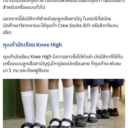
ที่จำเป็นต้องใส่ถุงเท้ายาวแบบไม่พับหรือม้วนขอบถุงเท้า นิยมใช้สีขาว
สำหรับเครื่องแบบทั่วไป
นอกจากนี้ยังมีสีกากีสำหรับชุดลูกเสือสามัญ ในกรณีที่สมัคร
นักศึกษาวิชาทหารจะใช้ถุงเท้า Crew Socks สีดำ หรือสีกากีแกม
เขียว
ถุงเท้านักเรียน Knee High
ถุงเท้านักเรียน Knee High มีความยาวถึงใต้หัวเข่า มักมีสีกากีใช้กับ
เครื่องแบบลูกเสือสามัญรุ่นใหญ่ของนักเรียนชาย ที่ถุงเท้าจะพับลง
มา 1 ทบ และห้อยพู่สีแดง