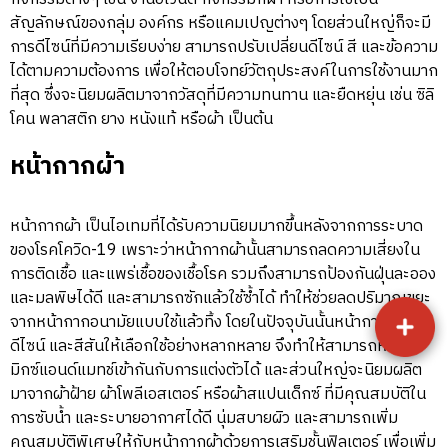
สัญลักษณ์ของกลุ่ม องค์กร หรือแคมเปญต่างๆ โดยส่วนใหญ่ก็จะมี
การดีไซน์ที่มีความเรียบง่าย สามารถปรับเปลี่ยนดีไซน์ สี และข้อความ
ได้ตามความต้องการ เพื่อให้ตอบโจทย์วัตถุประสงค์ในการใช้งานมาก
ที่สุด ซึ่งจะนิยมผลิตมาจากวัสดุที่มีความทนทาน และยืดหยุ่น เช่น ซิลิ
โคน พลาสติก ยาง หนังแท้ หรือผ้า เป็นต้น
หน้ากากผ้า
หน้ากากผ้า เป็นไอเทมที่ได้รับความนิยมมากขึ้นหลังจากการระบาด
ของโรคโควิด-19 เพราะว่าหน้ากากผ้านั้นสามารถลดความเสี่ยงใน
การติดเชื้อ และแพร่เชื้อของเชื้อโรค รวมถึงสามารถป้องกันฝุ่นละออง
และมลพิษได้ดี และสามารถซักแล้วใช้ซ้ำได้ ทำให้ช่วยลดปริมาณขยะ
จากหน้ากากอนามัยแบบใช้แล้วทิ้ง โดยในปัจจุบันนั้นหน้ากากผ้าก็มี
ดีไซน์ และสีสันให้เลือกใช้อย่างหลากหลาย จึงทำให้สามารถหยิบมา
มิกซ์แอนด์แมทช์เข้ากันกับการแต่งตัวได้ และส่วนใหญ่จะนิยมผลิต
มาจากผ้าฝ้าย ผ้าโพลีเอสเตอร์ หรือผ้าสแปนเด็กซ์ ที่มีคุณสมบัติใน
การซับน้ำ และระบายอากาศได้ดี นุ่มสบายผิว และสามารถเพิ่ม
คุณสมบัติพิเศษให้กับหน้ากากผ้าด้วยการเสริมชั้นฟิลเตอร์ เพื่อเพิ่ม